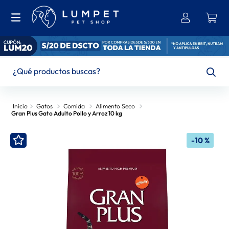
¿Qué productos buscas?
TÉRMINOS MÁS BUSCADOS
Gatos
Comida
Alimento Seco
Gran Plus Gato Adulto Pollo y Arroz 10 kg
1
.
Bravecto
2
.
Ownat
-
10 %
3
.
Brit
4
.
Hills
5
.
Churu
6
.
Leonardo
7
.
Gran Plus