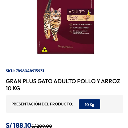
8
.
Felix
9
.
Belcando
10
.
Bravery
SKU
:
7896048915931
GRAN PLUS GATO ADULTO POLLO Y ARROZ
10 KG
10 Kg
S/
188
.
10
S/
209
.
00