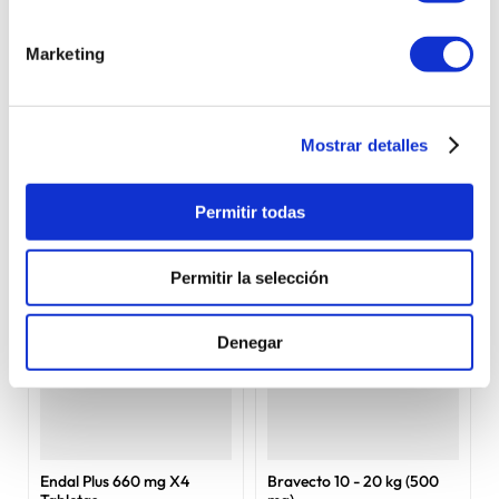
Más reciente
Todos
Marketing
Cargando comentarios…
Mostrar detalles
VISTOS RECIENTEMENTE
Permitir todas
Permitir la selección
Denegar
Endal Plus 660 mg X4
Bravecto 10 - 20 kg (500