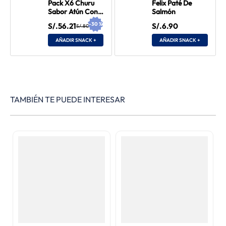
Pack X6 Churu
Felix Paté De
Sabor Atún Con
Salmón
Salmón
-
30
%
S/.56.21
S/.6.90
S/.80.30
AÑADIR SNACK +
AÑADIR SNACK +
TAMBIÉN TE PUEDE INTERESAR