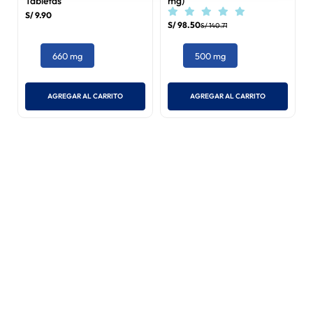
Tabletas
mg)
S/
9
.
90
S/
98
.
50
S/
140
.
71
660 mg
500 mg
AGREGAR AL CARRITO
AGREGAR AL CARRITO