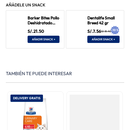
AÑÁDELE UN SNACK
Barker Bites Pollo
Dentalife Small
Deshidratado
Breed 42 gr
100 gr
-
10
%
S/.21.50
S/.7.56
S/.8.40
AÑADIR SNACK +
AÑADIR SNACK +
TAMBIÉN TE PUEDE INTERESAR
DELIVERY GRATIS