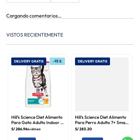
Cargando comentarios…
VISTOS RECIENTEMENTE
-
15 %
DELIVERY GRATIS
DELIVERY GRATIS
Hill's Science Diet Alimento
Hill's Science Diet Alimento
Para Gato Adulto Indoor 7
Para Perro Adulto 7+ Small
kg
Bites Pollo 6.8 kg
S/
286
.
96
S/
283
.
20
S/
337
.
60