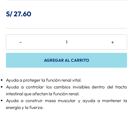
8
.
Belcando
S/
27
.
60
9
.
Gran Plus
10
.
Mio Cane
－
＋
AGREGAR AL CARRITO
Ayuda a proteger la función renal vital.
Ayuda a controlar los cambios invisibles dentro del tracto
intestinal que afectan la función renal.
Ayuda a construir masa muscular y ayuda a mantener la
energía y la fuerza.