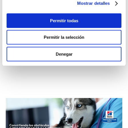
Mostrar detalles
para las afecciones renales están diseñados para ayudar a
reducir la carga de trabajo de los riñones, permitiéndoles
funcionar mejor durante más tiempo. Este alimento está
Permitir todas
pensado para adaptarse fácilmente a la rutina diaria,
ofreciendo ingredientes de alta calidad cuidadosamente
seleccionados para que tu mascota reciba lo mejor en cada
Permitir la selección
porción. Con un sabor que encanta incluso a los paladares
más exigentes, ayuda a mantener su energía, felicidad y
Denegar
bienestar. Hill's es la marca #1 recomendada por los
veterinarios de EUA.