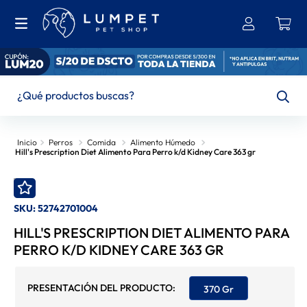
¿Qué productos buscas?
TÉRMINOS MÁS BUSCADOS
Perros
Comida
Alimento Húmedo
Hill's Prescription Diet Alimento Para Perro k/d Kidney Care 363 gr
1
.
Bravecto
2
.
Brit
SKU
:
52742701004
3
.
Ownat
HILL'S PRESCRIPTION DIET ALIMENTO PARA
4
.
Leonardo
PERRO K/D KIDNEY CARE 363 GR
5
.
Hills
6
.
Churu
370 Gr
7
.
Felix