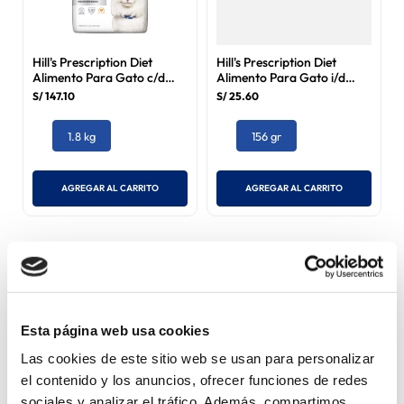
Hill's Prescription Diet
Hill's Prescription Diet
Alimento Para Gato c/d
Alimento Para Gato i/d
Urinary Care Multicare
Digestive Care 156 gr
S/
147
.
10
S/
25
.
60
Stress 1.8 kg
1.8 kg
156 gr
AGREGAR AL CARRITO
AGREGAR AL CARRITO
Esta página web usa cookies
Las cookies de este sitio web se usan para personalizar
el contenido y los anuncios, ofrecer funciones de redes
sociales y analizar el tráfico. Además, compartimos