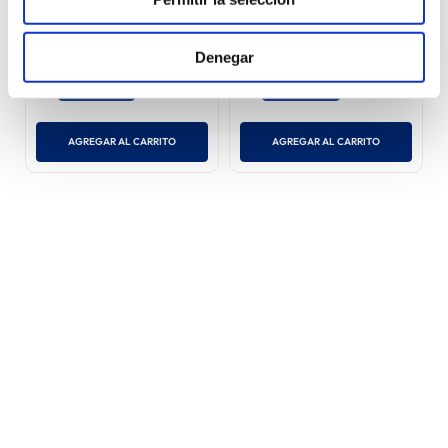
Tabletas
mg)
S/
9
.
90
S/
98
.
50
S/
140
.
71
Denegar
660 mg
500 mg
AGREGAR AL CARRITO
AGREGAR AL CARRITO