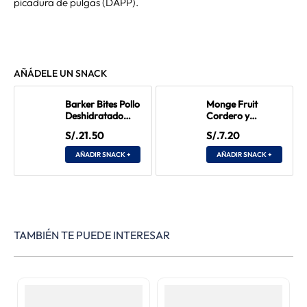
picadura de pulgas (DAPP).
AÑÁDELE UN SNACK
Barker Bites Pollo
Monge Fruit
Deshidratado
Cordero y
100 gr
Manzana 100 gr
S/.21.50
S/.7.20
AÑADIR SNACK +
AÑADIR SNACK +
TAMBIÉN TE PUEDE INTERESAR