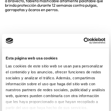
a Bravecto, tableta masticable altamente palatable que
brinda protección durante 12 semanas contra pulgas,
garrapatas y ácaros en perros.
VALORACIÓN DEL PRODUCTO
5 Calificación promedio
Esta página web usa cookies
Las cookies de este sitio web se usan para personalizar
(1 comentario)
el contenido y los anuncios, ofrecer funciones de redes
sociales y analizar el tráfico. Además, compartimos
POR FAVOR, INICIA SESIÓN PARA ESCRIBIR UN COMENTARIO.
información sobre el uso que haga del sitio web con
nuestros partners de redes sociales, publicidad y análisis
Más reciente
Todos
web, quienes pueden combinarla con otra información
que les haya proporcionado o que hayan recopilado a
partir del uso que haya hecho de sus servicios.