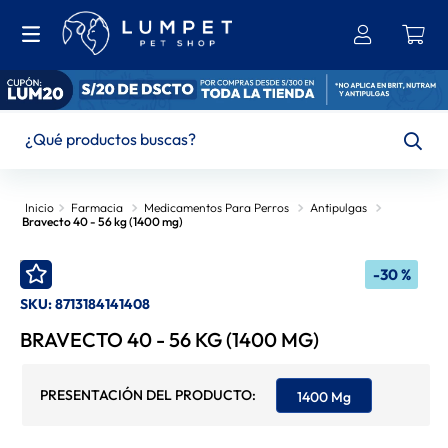
¿Qué productos buscas?
TÉRMINOS MÁS BUSCADOS
Farmacia
Medicamentos Para Perros
Antipulgas
Bravecto 40 - 56 kg (1400 mg)
1
.
Bravecto
2
.
Brit
-
30 %
SKU
:
8713184141408
3
.
Ownat
BRAVECTO 40 - 56 KG (1400 MG)
4
.
Leonardo
5
.
Hills
1400 Mg
6
.
Churu
7
.
Felix