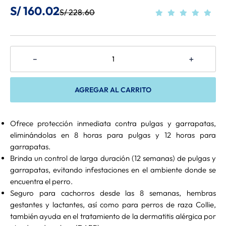
S/
160
.
02
S/
228
.
60
8
.
Belcando
9
.
Gran Plus
10
.
Mio Cane
－
＋
AGREGAR AL CARRITO
Ofrece protección inmediata contra pulgas y garrapatas,
eliminándolas en 8 horas para pulgas y 12 horas para
garrapatas.
Brinda un control de larga duración (12 semanas) de pulgas y
garrapatas, evitando infestaciones en el ambiente donde se
encuentra el perro.
Seguro para cachorros desde las 8 semanas, hembras
gestantes y lactantes, así como para perros de raza Collie,
también ayuda en el tratamiento de la dermatitis alérgica por