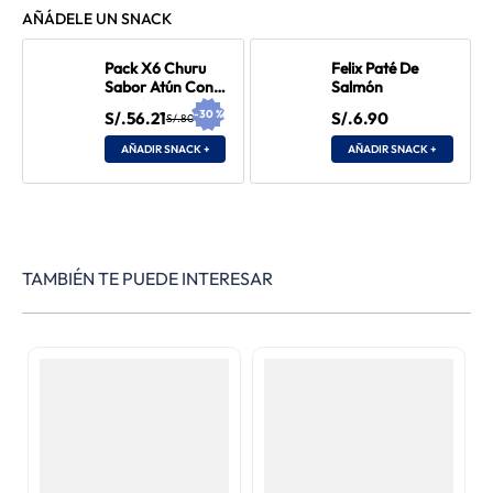
AÑÁDELE UN SNACK
Pack X6 Churu
Felix Paté De
Sabor Atún Con
Salmón
Salmón
-
30
%
S/.56.21
S/.6.90
S/.80.30
AÑADIR SNACK +
AÑADIR SNACK +
TAMBIÉN TE PUEDE INTERESAR