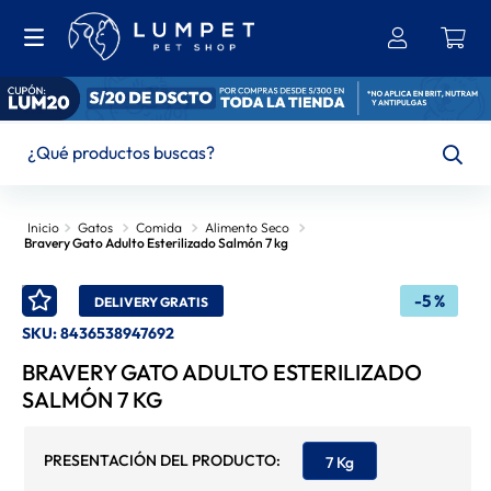
¿Qué productos buscas?
TÉRMINOS MÁS BUSCADOS
Gatos
Comida
Alimento Seco
Bravery Gato Adulto Esterilizado Salmón 7 kg
1
.
Bravecto
2
.
Brit
-
5 %
DELIVERY GRATIS
SKU
:
8436538947692
3
.
Leonardo
BRAVERY GATO ADULTO ESTERILIZADO
4
.
Hills
SALMÓN 7 KG
5
.
Churu
6
.
Ownat
7 Kg
7
.
Felix