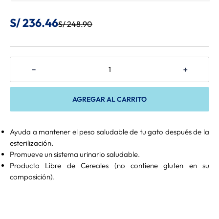
8
.
Belcando
S/
236
.
46
S/
248
.
90
9
.
Gran Plus
10
.
Mio Cane
－
＋
AGREGAR AL CARRITO
Ayuda a mantener el peso saludable de tu gato después de la
esterilización.
Promueve un sistema urinario saludable.
Producto Libre de Cereales (no contiene gluten en su
composición).