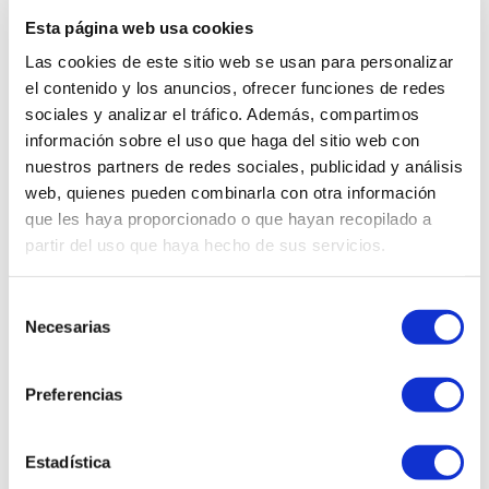
mascotas es la única prioridad.
Esta página web usa cookies
Las cookies de este sitio web se usan para personalizar
el contenido y los anuncios, ofrecer funciones de redes
sociales y analizar el tráfico. Además, compartimos
información sobre el uso que haga del sitio web con
VALORACIÓN DEL PRODUCTO
nuestros partners de redes sociales, publicidad y análisis
web, quienes pueden combinarla con otra información
VISTOS RECIENTEMENTE
que les haya proporcionado o que hayan recopilado a
partir del uso que haya hecho de sus servicios.
Selección
Necesarias
de
consentimiento
Preferencias
Estadística