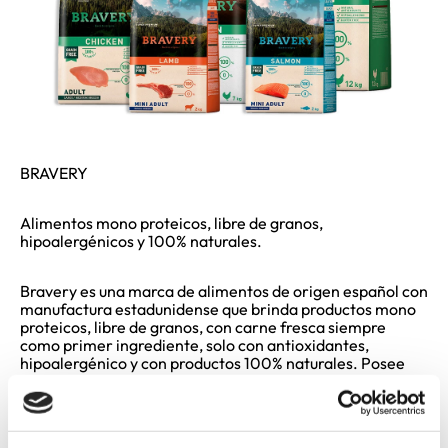
BRAVERY
Alimentos mono proteicos, libre de granos,
hipoalergénicos y 100% naturales.
Bravery es una marca de alimentos de origen español con
manufactura estadunidense que brinda productos mono
proteicos, libre de granos, con carne fresca siempre
como primer ingrediente, solo con antioxidantes,
hipoalergénico y con productos 100% naturales. Posee
una gran variedad de sabores como: Pollo, Cordero,
Cerdo Ibérico, Salmón, Atún, Caballa y Merluza, además,
cada ingrediente se analiza cuidadosamente por su
laboratorio antes de cualquier uso. La salud de nuestras