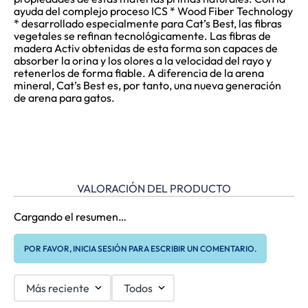
Cat’s Best es un producto de la empresa líder mundial en
tecnología de fibra vegetal, J. Rettenmaier & Söhne.
Durante más de 140 años, la empresa ha estado
investigando el mundo de las fibras vegetales y
desarrollando tecnologías innovadoras que explotan las
propiedades de estas materias primas naturales. Con la
ayuda del complejo proceso ICS * Wood Fiber Technology
* desarrollado especialmente para Cat’s Best, las fibras
vegetales se refinan tecnológicamente. Las fibras de
madera Activ obtenidas de esta forma son capaces de
absorber la orina y los olores a la velocidad del rayo y
retenerlos de forma fiable. A diferencia de la arena
mineral, Cat’s Best es, por tanto, una nueva generación
de arena para gatos.
VALORACIÓN DEL PRODUCTO
Cargando el resumen…