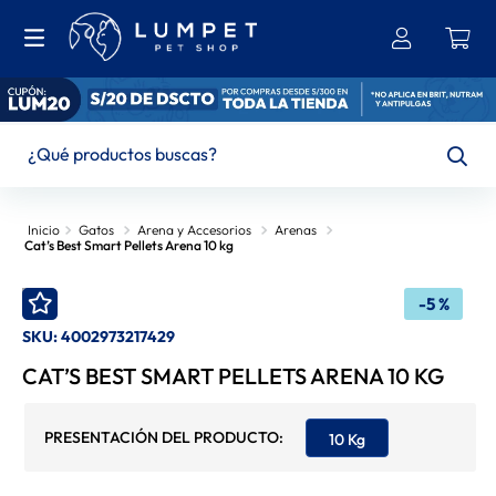
¿Qué productos buscas?
TÉRMINOS MÁS BUSCADOS
Gatos
Arena y Accesorios
Arenas
Cat’s Best Smart Pellets Arena 10 kg
1
.
Bravecto
2
.
Ownat
-
5 %
SKU
:
4002973217429
3
.
Brit
CAT’S BEST SMART PELLETS ARENA 10 KG
4
.
Hills
5
.
Churu
10 Kg
6
.
Leonardo
7
.
Gran Plus