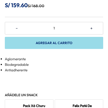
S/
159
.
60
S/
168
.
00
8
.
Felix
9
.
Belcando
10
.
Bravery
－
＋
AGREGAR AL CARRITO
Aglomerante
Biodegradable
Antiadherente
AÑÁDELE UN SNACK
Pack X6 Churu
Felix Paté De