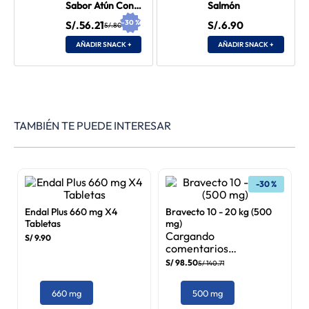
Sabor Atún Con
Salmón
Salmón
-
30
%
S/.56.21
S/.6.90
S/.80.30
AÑADIR SNACK +
AÑADIR SNACK +
TAMBIÉN TE PUEDE INTERESAR
Endal Plus 660 mg X4
Bravecto 10 - 20 kg (500