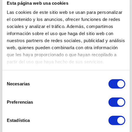
Esta página web usa cookies
Las cookies de este sitio web se usan para personalizar
el contenido y los anuncios, ofrecer funciones de redes
DESCRIPCIÓN
sociales y analizar el tráfico. Además, compartimos
Cat’s Best Smart Pellets es perfecto para gatos de pelo largo,
información sobre el uso que haga del sitio web con
ya que, gracias a la forma especial de los pellets, evita la
nuestros partners de redes sociales, publicidad y análisis
adherencia al pelo y las patas. Debido a su eficiencia puede
web, quienes pueden combinarla con otra información
permanecer hasta 7 semanas en el arenero antes de
que les haya proporcionado o que hayan recopilado a
cambiarlo completamente.
partir del uso que haya hecho de sus servicios.
Selección
Necesarias
de
consentimiento
Preferencias
Estadística