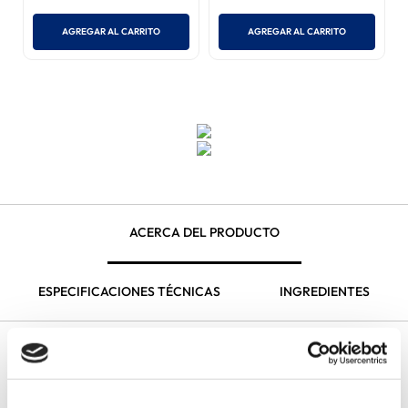
Tabletas
mg)
(
2
)
S/
9
.
90
S/
98
.
50
S/
140
.
71
660 mg
500 mg
AGREGAR AL CARRITO
AGREGAR AL CARRITO
ACERCA DEL PRODUCTO
ESPECIFICACIONES TÉCNICAS
INGREDIENTES