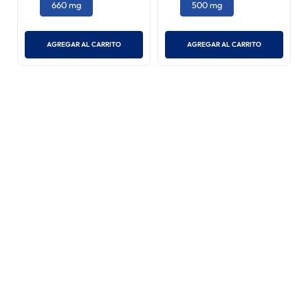
Endal Plus 660 mg X4
Bravecto 10 - 20 kg (500
Tabletas
mg)
(
2
)
S/
9
.
90
S/
98
.
50
S/
140
.
71
660 mg
500 mg
AGREGAR AL CARRITO
AGREGAR AL CARRITO