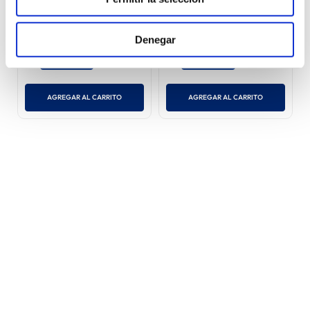
Tabletas
mg)
(
2
)
S/
9
.
90
S/
98
.
50
S/
140
.
71
Denegar
660 mg
500 mg
AGREGAR AL CARRITO
AGREGAR AL CARRITO