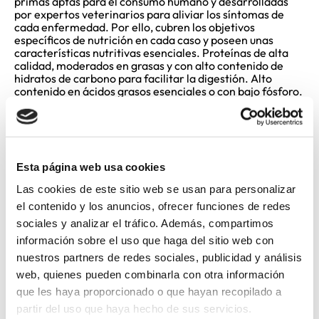
primas aptas para el consumo humano y desarrolladas
por expertos veterinarios para aliviar los síntomas de
cada enfermedad. Por ello, cubren los objetivos
específicos de nutrición en cada caso y poseen unas
características nutritivas esenciales. Proteínas de alta
calidad, moderados en grasas y con alto contenido de
hidratos de carbono para facilitar la digestión. Alto
contenido en ácidos grasos esenciales o con bajo fósforo.
Es importante destacar que la dieta terapéutica debe ser
administrada con el diagnóstico de tu veterinario, ya que
hay muchos aspectos importantes a considerar. Así que
deberá ser tu veterinario quien determinará la duración
del tratamiento.
Esta página web usa cookies
Las cookies de este sitio web se usan para personalizar
el contenido y los anuncios, ofrecer funciones de redes
sociales y analizar el tráfico. Además, compartimos
información sobre el uso que haga del sitio web con
VALORACIÓN DEL PRODUCTO
nuestros partners de redes sociales, publicidad y análisis
web, quienes pueden combinarla con otra información
Cargando el resumen…
que les haya proporcionado o que hayan recopilado a
partir del uso que haya hecho de sus servicios.
POR FAVOR, INICIA SESIÓN PARA ESCRIBIR UN COMENTARIO.