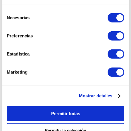
Selección
Más reciente
Todos
Necesarias
de
consentimiento
Cargando comentarios…
Preferencias
VISTOS RECIENTEMENTE
Estadística
Marketing
Mostrar detalles
Permitir todas
Endal Plus 660 mg X4
Bravecto 10 - 20 kg (500
Permitir la selección