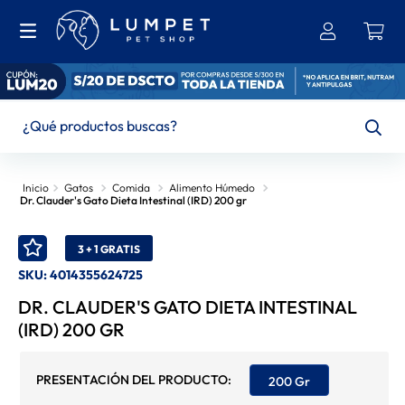
¿Qué productos buscas?
TÉRMINOS MÁS BUSCADOS
Gatos
Comida
Alimento Húmedo
Dr. Clauder's Gato Dieta Intestinal (IRD) 200 gr
1
.
Bravecto
2
.
Brit
3 + 1 GRATIS
SKU
:
4014355624725
3
.
Ownat
DR. CLAUDER'S GATO DIETA INTESTINAL
4
.
Leonardo
(IRD) 200 GR
5
.
Hills
6
.
Churu
200 Gr
7
.
Felix