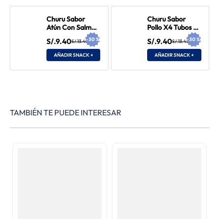
Churu Sabor
Churu Sabor
Atún Con Salmón
Pollo X4 Tubos 56
X4 Tubos 56 gr
gr
-
30
%
-
30
%
S/.9.40
S/.9.40
S/.13.43
S/.13.43
AÑADIR SNACK +
AÑADIR SNACK +
TAMBIÉN TE PUEDE INTERESAR