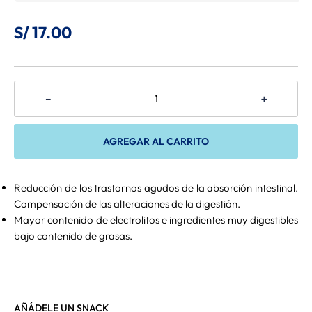
8
.
Belcando
S/
17
.
00
9
.
Gran Plus
10
.
Mio Cane
－
＋
AGREGAR AL CARRITO
Reducción de los trastornos agudos de la absorción intestinal.
Compensación de las alteraciones de la digestión.
Mayor contenido de electrolitos e ingredientes muy digestibles
bajo contenido de grasas.
AÑÁDELE UN SNACK