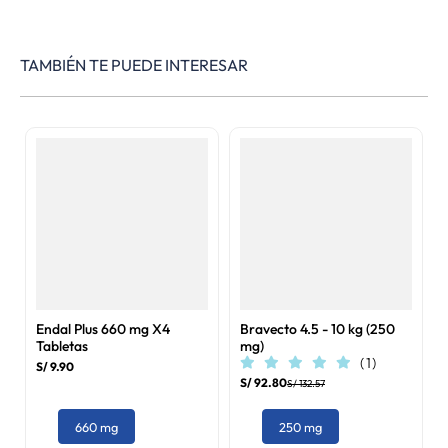
TAMBIÉN TE PUEDE INTERESAR
Endal Plus 660 mg X4
Bravecto 4.5 - 10 kg (250
Tabletas
mg)
(
1
)
S/
9
.
90
S/
92
.
80
S/
132
.
57
660 mg
250 mg