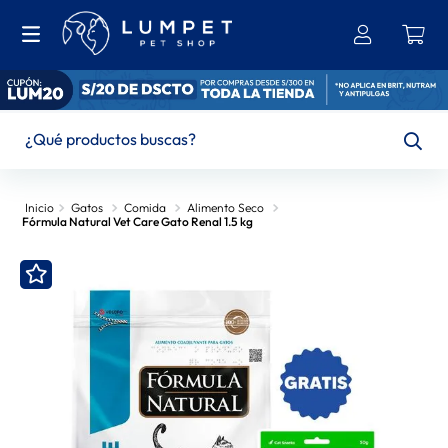
¿Qué productos buscas?
TÉRMINOS MÁS BUSCADOS
Gatos
Comida
Alimento Seco
Fórmula Natural Vet Care Gato Renal 1.5 kg
1
.
Ownat
2
.
Bravecto
3
.
Brit
4
.
Churu
5
.
Hills
6
.
Leonardo
7
.
Gran Plus