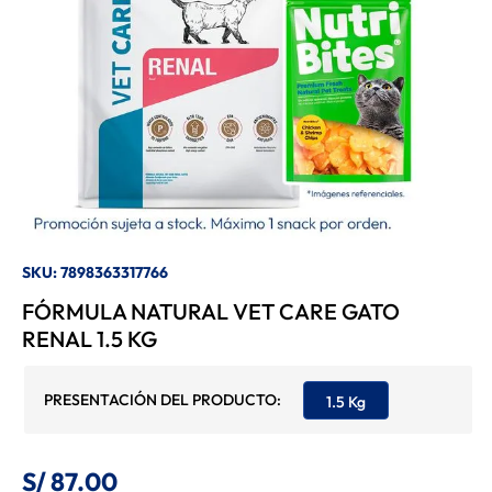
8
.
Felix
9
.
Bravery
10
.
Pro Plan
SKU
:
7898363317766
FÓRMULA NATURAL VET CARE GATO
RENAL 1.5 KG
1.5 Kg
S/
87
.
00