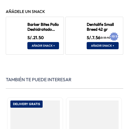
AÑÁDELE UN SNACK
Barker Bites Pollo
Dentalife Small
Deshidratado
Breed 42 gr
100 gr
-
10
%
S/.21.50
S/.7.56
S/.8.40
AÑADIR SNACK +
AÑADIR SNACK +
TAMBIÉN TE PUEDE INTERESAR
DELIVERY GRATIS