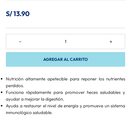
8
.
Felix
S/
13
.
90
9
.
Belcando
10
.
Bravery
－
＋
AGREGAR AL CARRITO
Nutrición altamente apetecible para reponer los nutrientes
perdidos.
Funciona rápidamente para promover heces saludables y
ayudar a mejorar la digestión.
Ayuda a restaurar el nivel de energía y promueve un sistema
inmunológico saludable.