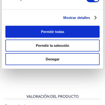
HILL'S PRESCRIPTION DIET
Mostrar detalles
Hill's Prescription Diet ofrece presentaciones en patés
Permitir todas
para aquellos que prefieren texturas más suaves y
palatables, sin cambiar su formulación y elaboración
como alimento medicado.
Permitir la selección
La línea de alimento húmedo de Hill’s Prescription Diet
brinda los mismos beneficios que en su alimento seco, con
Denegar
la cualidad de que vienen en presentaciones de deliciosos
patés de suave textura.
VALORACIÓN DEL PRODUCTO