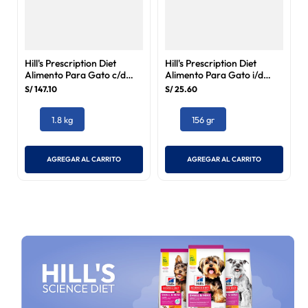
Hill's Prescription Diet
Hill's Prescription Diet
Alimento Para Gato c/d
Alimento Para Gato i/d
Urinary Care Multicare
Digestive Care 156 gr
S/
147
.
10
S/
25
.
60
Stress 1.8 kg
1.8 kg
156 gr
AGREGAR AL CARRITO
AGREGAR AL CARRITO