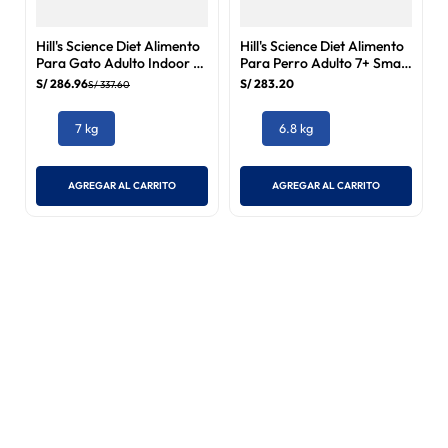
Hill's Science Diet Alimento
Hill's Science Diet Alimento
Para Gato Adulto Indoor 7
Para Perro Adulto 7+ Small
kg
Bites Pollo 6.8 kg
S/
286
.
96
S/
283
.
20
S/
337
.
60
7 kg
6.8 kg
AGREGAR AL CARRITO
AGREGAR AL CARRITO