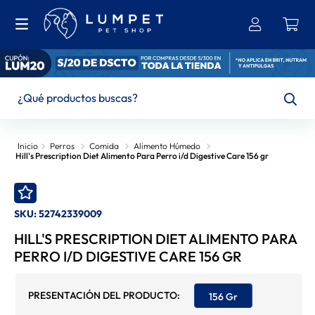
¿Qué productos buscas?
TÉRMINOS MÁS BUSCADOS
Perros
Comida
Alimento Húmedo
Hill's Prescription Diet Alimento Para Perro i/d Digestive Care 156 gr
1
.
Bravecto
2
.
Ownat
SKU
:
52742339009
3
.
Brit
HILL'S PRESCRIPTION DIET ALIMENTO PARA
4
.
Hills
PERRO I/D DIGESTIVE CARE 156 GR
5
.
Churu
6
.
Leonardo
156 Gr
7
.
Gran Plus