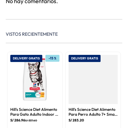
No hay comentarios.
VISTOS RECIENTEMENTE
-
15 %
DELIVERY GRATIS
DELIVERY GRATIS
Hill's Science Diet Alimento
Hill's Science Diet Alimento
Para Gato Adulto Indoor 7
Para Perro Adulto 7+ Small
kg
Bites Pollo 6.8 kg
S/
286
.
96
S/
283
.
20
S/
337
.
60