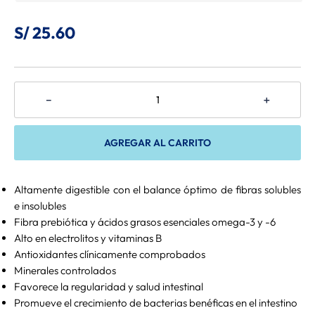
8
.
Belcando
S/
25
.
60
9
.
Gran Plus
10
.
Mio Cane
－
＋
AGREGAR AL CARRITO
Altamente digestible con el balance óptimo de fibras solubles
e insolubles
Fibra prebiótica y ácidos grasos esenciales omega-3 y -6
Alto en electrolitos y vitaminas B
Antioxidantes clínicamente comprobados
Minerales controlados
Favorece la regularidad y salud intestinal
Promueve el crecimiento de bacterias benéficas en el intestino