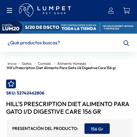
¿Qué productos buscas?
TÉRMINOS MÁS BUSCADOS
Gatos
Comida
Alimento Húmedo
Hill's Prescription Diet Alimento Para Gato i/d Digestive Care 156 gr
1
.
Bravecto
2
.
Brit
SKU
:
52742462806
3
.
Ownat
HILL'S PRESCRIPTION DIET ALIMENTO PARA
4
.
Leonardo
GATO I/D DIGESTIVE CARE 156 GR
5
.
Hills
6
.
Churu
156 Gr
7
.
Felix