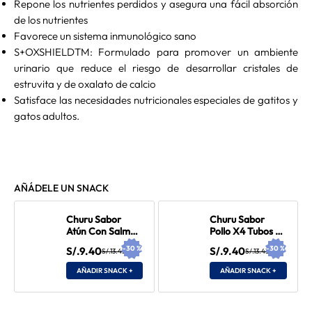
Repone los nutrientes perdidos y asegura una fácil absorción
de los nutrientes
Favorece un sistema inmunológico sano
S+OXSHIELDTM: Formulado para promover un ambiente
urinario que reduce el riesgo de desarrollar cristales de
estruvita y de oxalato de calcio
Satisface las necesidades nutricionales especiales de gatitos y
gatos adultos.
AÑÁDELE UN SNACK
Churu Sabor
Churu Sabor
Atún Con Salmón
Pollo X4 Tubos 56
X4 Tubos 56 gr
gr
-
30
%
-
30
%
S/.9.40
S/.9.40
S/.13.43
S/.13.43
AÑADIR SNACK +
AÑADIR SNACK +