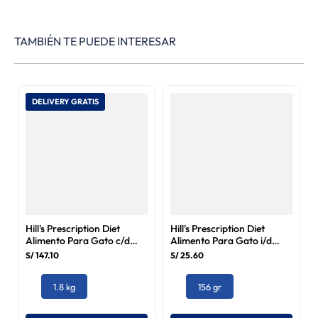
TAMBIÉN TE PUEDE INTERESAR
DELIVERY GRATIS
Hill's Prescription Diet
Hill's Prescription Diet
Alimento Para Gato c/d
Alimento Para Gato i/d
Urinary Care Multicare
Digestive Care 156 gr
S/
147
.
10
S/
25
.
60
Stress 1.8 kg
1.8 kg
156 gr