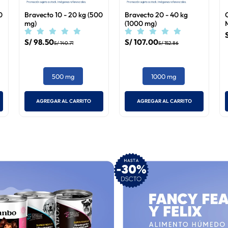
0
Bravecto 10 - 20 kg (500
Bravecto 20 - 40 kg
mg)
(1000 mg)
S/
98
.
50
S/
107
.
00
S/
140
.
71
S/
152
.
86
500 mg
1000 mg
AGREGAR AL CARRITO
AGREGAR AL CARRITO