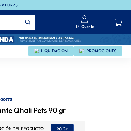
ERTURA)
Mi Cuenta
LIQUIDACIÓN
PROMOCIONES
000773
te Qhali Pets 90 gr
90 Gr