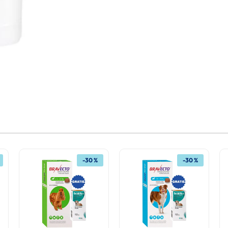
-
30 %
-
30 %