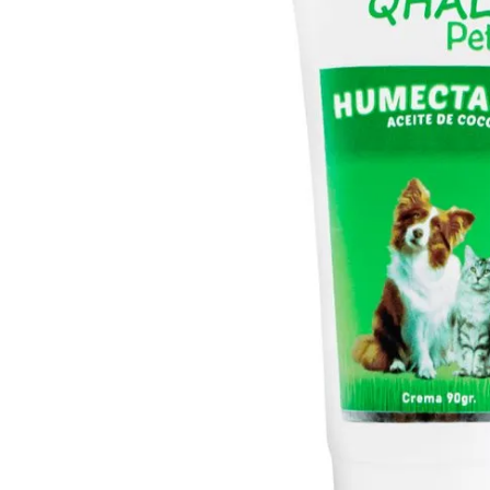
9
.
Bravery
10
.
Pro Plan