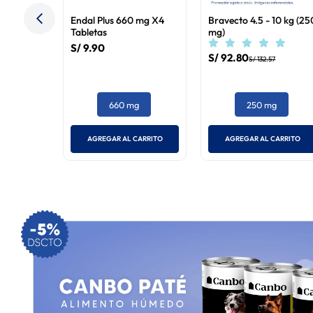
Endal Plus 660 mg X4
Bravecto 4.5 - 10 kg (25
Tabletas
mg)
S/
9
.
90
S/
92
.
80
S/
132
.
57
660 mg
250 mg
AGREGAR AL CARRITO
AGREGAR AL CARRITO