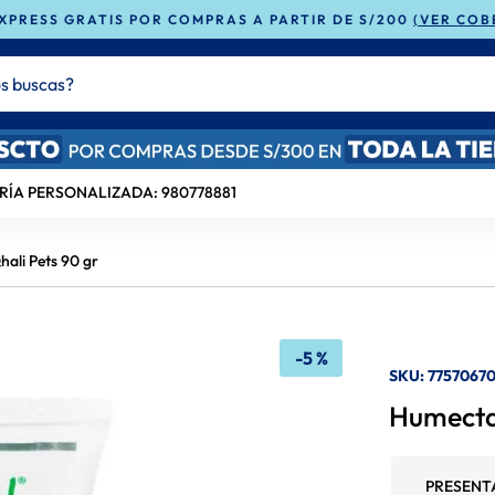
XPRESS GRATIS POR COMPRAS A PARTIR DE S/200
(VER COB
buscas?
ADOS
RÍA PERSONALIZADA: 980778881
ali Pets 90 gr
-
5 %
SKU
:
7757067
Humectan