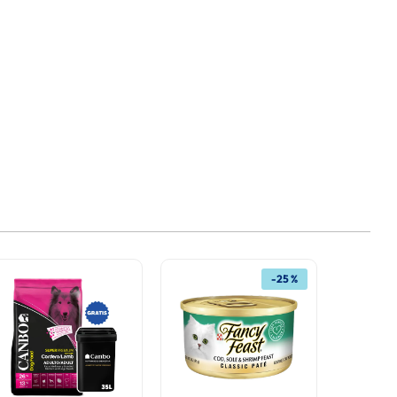
-
25 %