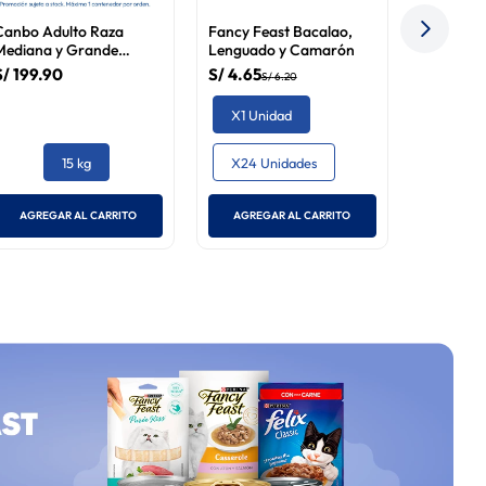
Canbo Adulto Raza
Fancy Feast Bacalao,
Mediana y Grande
Lenguado y Camarón
Cordero 15 kg
S/
199
.
90
S/
4
.
65
S/
6
.
20
X1 Unidad
15 kg
X24 Unidades
AGREGAR AL CARRITO
AGREGAR AL CARRITO