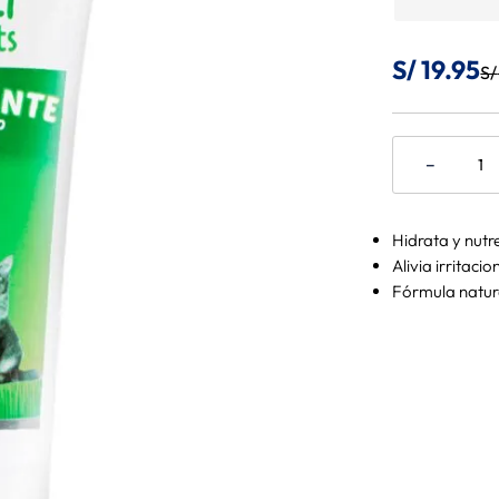
S/
19
.
95
S/
－
Hidrata y nutre
Alivia irritaci
Fórmula natural