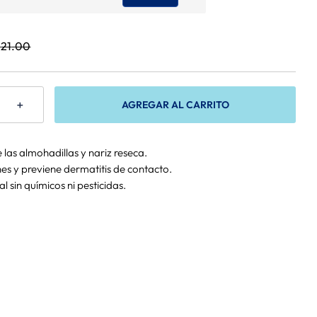
21
.
00
＋
AGREGAR AL CARRITO
 las almohadillas y nariz reseca.
ones y previene dermatitis de contacto.
 sin químicos ni pesticidas.