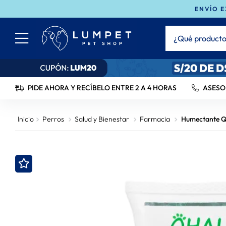
ENVÍO E
¿Qué productos 
TÉRMINOS MÁS BUSC
1
.
Ownat
PIDE AHORA Y RECÍBELO ENTRE 2 A 4 HORAS
ASESO
2
.
Bravecto
Perros
Salud y Bienestar
Farmacia
Humectante Qh
3
.
Brit
4
.
Churu
5
.
Hills
6
.
Leonardo
7
.
Gran Plus
8
.
Felix