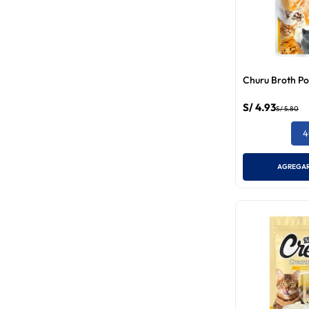
Churu Broth Pol
S/
4
.
93
S/
5
.
80
4
AGREGAR