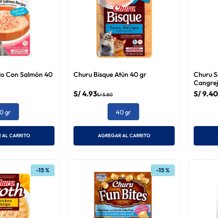
lo Con Salmón 40
Churu Bisque Atún 40 gr
Churu S
Cangrej
S/
4
.
93
S/
9
.
40
S/
5
.
80
0 gr
40 gr
 AL CARRITO
AGREGAR AL CARRITO
-
15 %
-
15 %