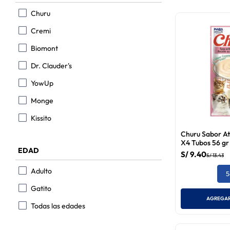
9
.
Belcando
Churu
10
.
Bravery
Cremi
Biomont
Dr. Clauder's
YowUp
Monge
Kissito
Churu Sabor A
X4 Tubos 56 gr
EDAD
S/
9
.
40
S/
13
.
43
Adulto
5
Gatito
AGREGAR
Todas las edades