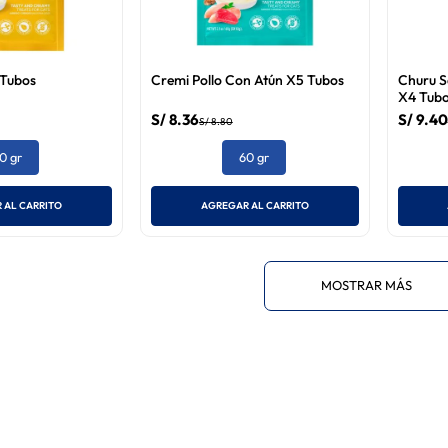
 Tubos
Cremi Pollo Con Atún X5 Tubos
Churu S
X4 Tubo
S/
8
.
36
S/
9
.
40
S/
8
.
80
0 gr
60 gr
 AL CARRITO
AGREGAR AL CARRITO
MOSTRAR MÁS