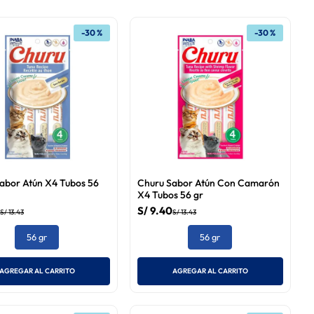
-
30 %
-
30 %
abor Atún X4 Tubos 56
Churu Sabor Atún Con Camarón
X4 Tubos 56 gr
S/
9
.
40
S/
13
.
43
S/
13
.
43
56 gr
56 gr
AGREGAR AL CARRITO
AGREGAR AL CARRITO