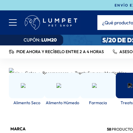
ENVÍO E
¿Qué productos 
TÉRMINOS MÁS BUSC
1
.
Bravecto
PIDE AHORA Y RECÍBELO ENTRE 2 A 4 HORAS
ASESO
2
.
Ownat
3
.
Brit
Gatos
Recompensas
Treats Suaves y Masticables
4
.
Hills
5
.
Churu
6
.
Leonardo
Alimento Seco
Alimento Húmedo
Farmacia
Treats
7
.
Gran Plus
8
.
Felix
MARCA
58
PRODUCTO