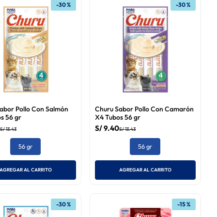
-
30 %
-
30 %
abor Pollo Con Salmón
Churu Sabor Pollo Con Camarón
s 56 gr
X4 Tubos 56 gr
S/
9
.
40
S/
13
.
43
S/
13
.
43
56 gr
56 gr
AGREGAR AL CARRITO
AGREGAR AL CARRITO
-
30 %
-
15 %