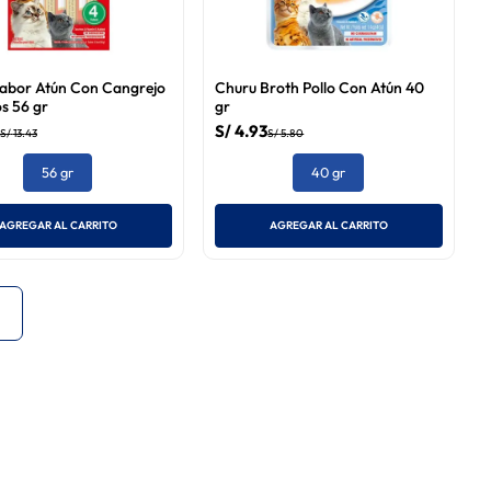
abor Atún Con Cangrejo
Churu Broth Pollo Con Atún 40
s 56 gr
gr
S/
4
.
93
S/
13
.
43
S/
5
.
80
56 gr
40 gr
AGREGAR AL CARRITO
AGREGAR AL CARRITO