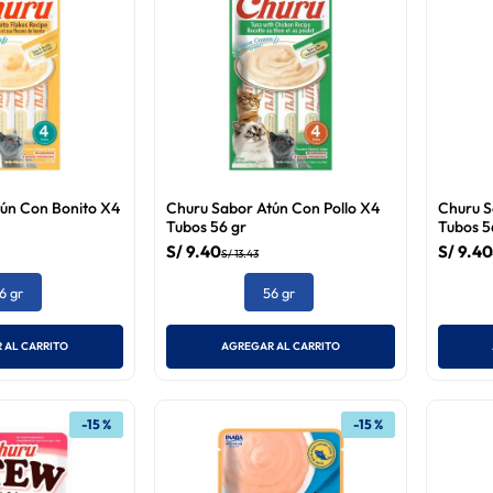
ún Con Bonito X4
Churu Sabor Atún Con Pollo X4
Churu S
Tubos 56 gr
Tubos 5
S/
9
.
40
S/
9
.
40
S/
13
.
43
6 gr
56 gr
 AL CARRITO
AGREGAR AL CARRITO
-
15 %
-
15 %