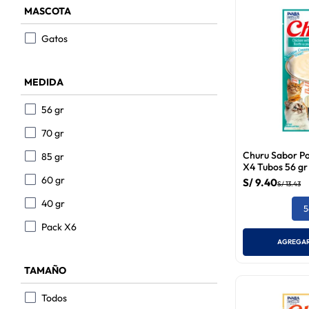
MASCOTA
Gatos
MEDIDA
56 gr
70 gr
Churu Sabor Po
85 gr
X4 Tubos 56 gr
60 gr
S/
9
.
40
S/
13
.
43
40 gr
5
Pack X6
AGREGAR
TAMAÑO
Todos