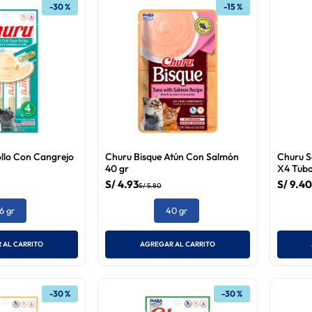
-
30 %
-
15 %
llo Con Cangrejo
Churu Bisque Atún Con Salmón
Churu S
40 gr
X4 Tubo
S/
4
.
93
S/
9
.
40
S/
5
.
80
6 gr
40 gr
 AL CARRITO
AGREGAR AL CARRITO
-
30 %
-
30 %