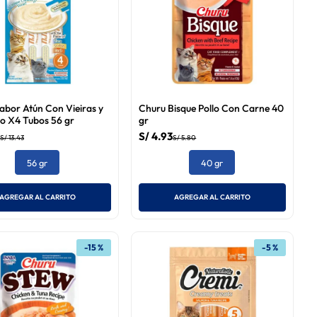
abor Atún Con Vieiras y
Churu Bisque Pollo Con Carne 40
o X4 Tubos 56 gr
gr
S/
4
.
93
S/
13
.
43
S/
5
.
80
56 gr
40 gr
AGREGAR AL CARRITO
AGREGAR AL CARRITO
-
15 %
-
5 %