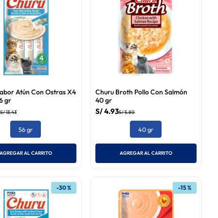
abor Atún Con Ostras X4
Churu Broth Pollo Con Salmón
6 gr
40 gr
S/
4
.
93
S/
13
.
43
S/
5
.
80
56 gr
40 gr
AGREGAR AL CARRITO
AGREGAR AL CARRITO
-
30 %
-
15 %