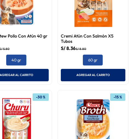
tew Pollo Con Atún 40 gr
Cremi Atún Con Salmón X5
Tubos
S/
8
.
36
S/
5
.
80
S/
8
.
80
40 gr
60 gr
AGREGAR AL CARRITO
AGREGAR AL CARRITO
-
30 %
-
15 %