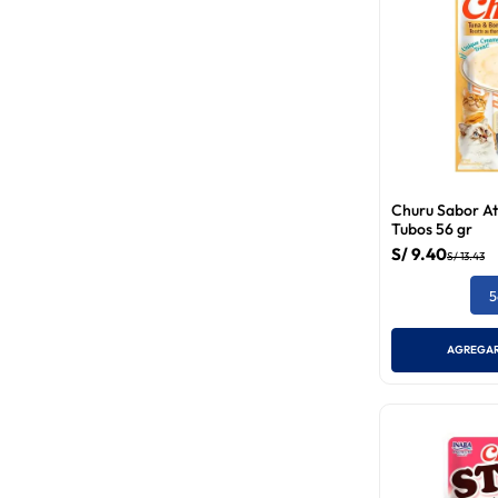
Churu Sabor At
Tubos 56 gr
S/
9
.
40
S/
13
.
43
5
AGREGAR