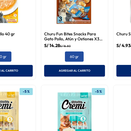
lo 40 gr
Churu Fun Bites Snacks Para
Churu S
Gato Pollo, Atún y Ostiones X3
Packs
S/
14
.
28
S/
4
.
93
S/
16
.
80
0 gr
60 gr
 AL CARRITO
AGREGAR AL CARRITO
-
5 %
-
5 %