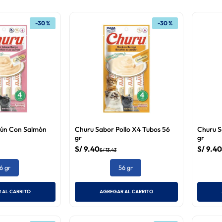
-
30 %
-
30 %
tún Con Salmón
Churu Sabor Pollo X4 Tubos 56
Churu S
gr
gr
S/
9
.
40
S/
9
.
40
S/
13
.
43
6 gr
56 gr
 AL CARRITO
AGREGAR AL CARRITO