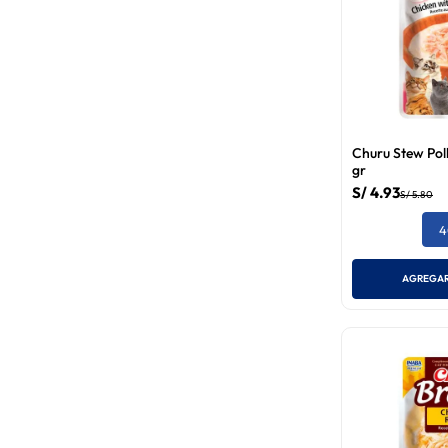
Churu Stew Pol
gr
S/
4
.
93
S/
5
.
80
4
AGREGAR