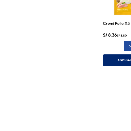
Cremi Pollo X5
S/
8
.
36
S/
8
.
80
6
AGREGAR